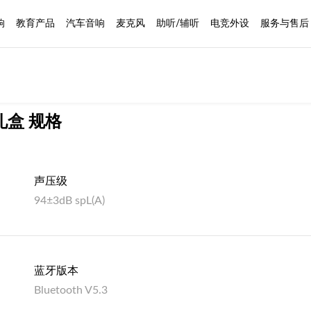
响
教育产品
汽车音响
麦克风
助听/辅听
电竞外设
服务与售后
机礼盒 规格
声压级
94±3dB spL(A)
蓝牙版本
Bluetooth V5.3