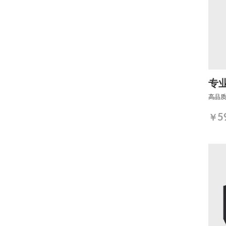
专
高品
5
￥