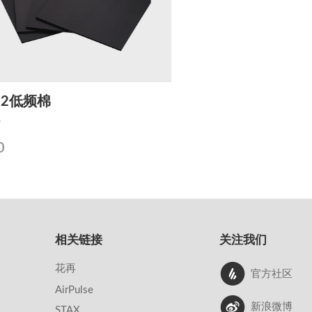
02低频棉
棉
0
相关链接
关注我们
花再
官方社区
AirPulse
新浪微博
STAX