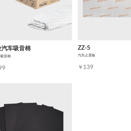
ZZ-5
业汽车吸音棉
汽车止震板
质吸音棉
139
￥
99