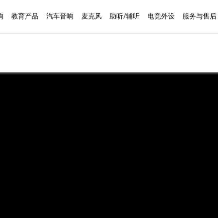
响
教育产品
汽车音响
麦克风
助听/辅听
电竞外设
服务与售后