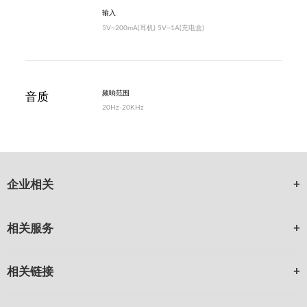
输入
5V⎓200mA(耳机) 5V⎓1A(充电盒)
频响范围
音质
20Hz-20KHz
企业相关
相关服务
相关链接