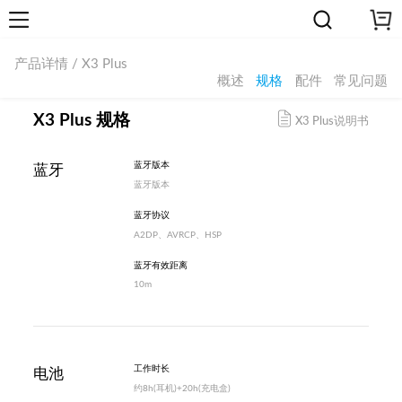
产品详情 / X3 Plus
概述
规格
配件
常见问题
X3 Plus 规格
X3 Plus说明书
蓝牙版本
蓝牙
蓝牙版本
蓝牙协议
A2DP、AVRCP、HSP
蓝牙有效距离
10m
工作时长
电池
约8h(耳机)+20h(充电盒)