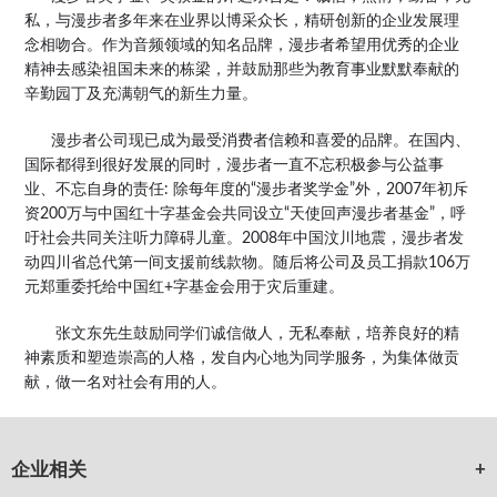
私，与漫步者多年来在业界以博采众长，精研创新的企业发展理
念相吻合。作为音频领域的知名品牌，漫步者希望用优秀的企业
精神去感染祖国未来的栋梁，并鼓励那些为教育事业默默奉献的
辛勤园丁及充满朝气的新生力量。
漫步者公司现已成为最受消费者信赖和喜爱的品牌。在国内、
国际都得到很好发展的同时，漫步者一直不忘积极参与公益事
业、不忘自身的责任
: 除每年度的“漫步者奖学金”外，2007年初斥
资200万与中国红十字基金会共同设立“天使回声漫步者基金”，呼
吁社会共同关注听力障碍儿童。2008年中国汶川地震，漫步者发
动四川省总代第一间支援前线款物。随后将公司及员工捐款106万
元郑重委托给中国红+字基金会用于灾后重建。
张文东先生鼓励同学们诚信做人，无私奉献，培养良好的精
神素质和塑造崇高的人格，发自内心地为同学服务，为集体做贡
献，做一名对社会有用的人。
企业相关